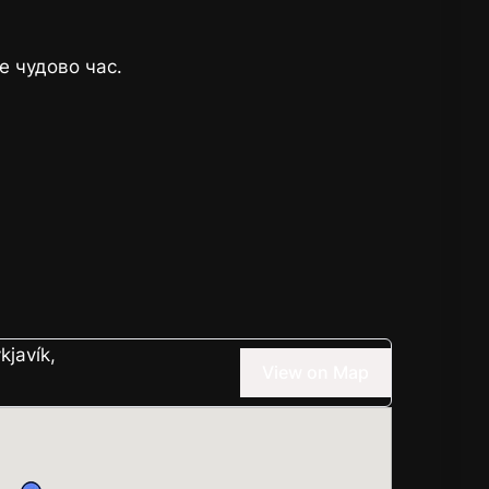
те чудово час.
kjavík,
View on Map