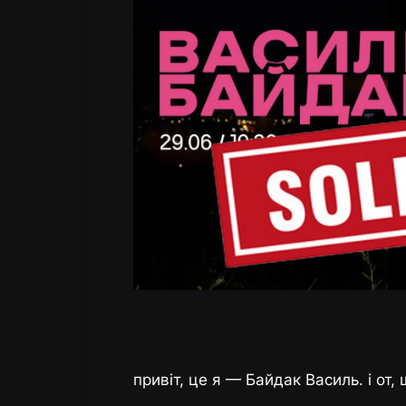
привіт, це я — Байдак Василь. і от,