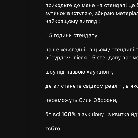
приходьте до мене на стендап! це б
зупинок виступаю, збираю метеріал
найкращому вигляді:
1,5 години стендапу.
наше «сьогодні» в цьому стендапі пе
абсурдом. після 1,5 стендапу вас ч
шоу під назвою «аукціон»,
де ви станете свідком реаліті, в я
переможуть Сили Оборони,
бо всі
100%
з аукціону і з квитка й
тобто.