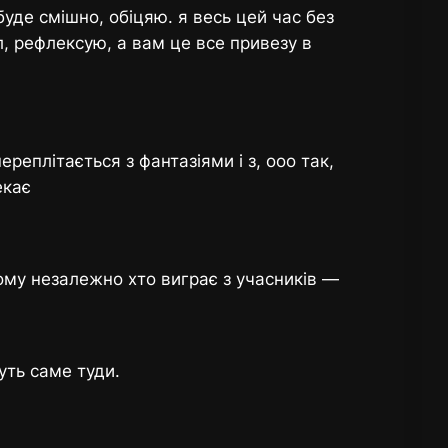
уде смішно, обіцяю. я весь цей час без
, рефлексую, а вам це все привезу в
реплітається з фантазіями і з, ооо так,
екає
кому незалежно хто виграє з учасників —
дуть саме туди.